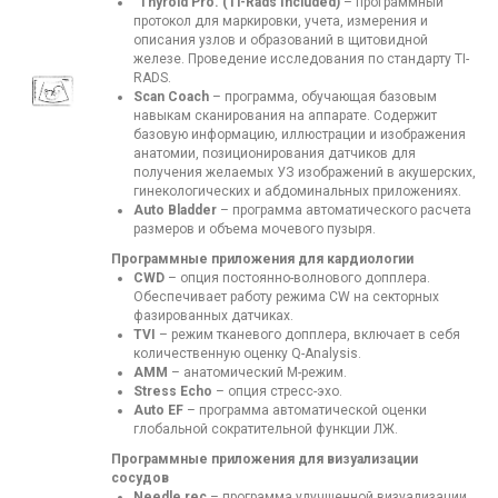
"Thyroid Pro. (Ti-Rads Included)
– программный
протокол для маркировки, учета, измерения и
описания узлов и образований в щитовидной
железе. Проведение исследования по стандарту TI-
RADS.
Scan Coach
– программа, обучающая базовым
навыкам сканирования на аппарате. Содержит
базовую информацию, иллюстрации и изображения
анатомии, позиционирования датчиков для
получения желаемых УЗ изображений в акушерских,
гинекологических и абдоминальных приложениях.
Auto Bladder
– программа автоматического расчета
размеров и объема мочевого пузыря.
Программные приложения для кардиологии
CWD
– опция постоянно-волнового допплера.
Обеспечивает работу режима CW на секторных
фазированных датчиках.
TVI
– режим тканевого допплера, включает в себя
количественную оценку Q-Analysis.
AMM
– анатомический М-режим.
Stress Echo
– опция стресс-эхо.
Auto EF
– программа автоматической оценки
глобальной сократительной функции ЛЖ.
Программные приложения для визуализации
сосудов
Needle rec
– программа улучшенной визуализации